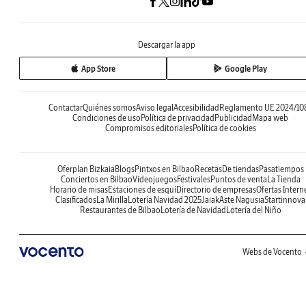
Descargar la app
App Store
Google Play
Contactar
Quiénes somos
Aviso legal
Accesibilidad
Reglamento UE 2024/10
Condiciones de uso
Política de privacidad
Publicidad
Mapa web
Compromisos editoriales
Política de cookies
Oferplan Bizkaia
Blogs
Pintxos en Bilbao
Recetas
De tiendas
Pasatiempos
Conciertos en Bilbao
Videojuegos
Festivales
Puntos de venta
La Tienda
Horario de misas
Estaciones de esquí
Directorio de empresas
Ofertas Intern
Clasificados
La Mirilla
Lotería Navidad 2025
Jaiak
Aste Nagusia
Startinnova
Restaurantes de Bilbao
Lotería de Navidad
Lotería del Niño
Webs de Vocento