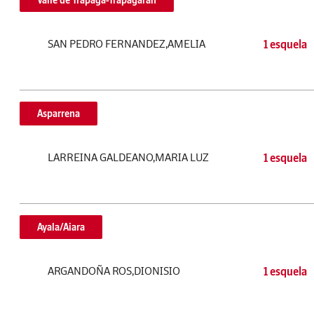
Valle de Trápaga-Trapagaran
SAN PEDRO FERNANDEZ,AMELIA
1 esquela
Asparrena
LARREINA GALDEANO,MARIA LUZ
1 esquela
Ayala/Aiara
ARGANDOÑA ROS,DIONISIO
1 esquela