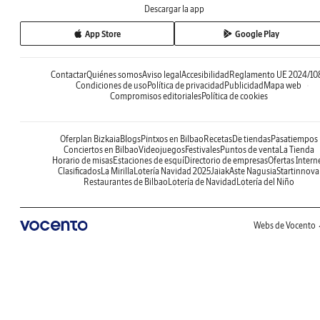
Descargar la app
App Store
Google Play
Contactar
Quiénes somos
Aviso legal
Accesibilidad
Reglamento UE 2024/10
Condiciones de uso
Política de privacidad
Publicidad
Mapa web
Compromisos editoriales
Política de cookies
Oferplan Bizkaia
Blogs
Pintxos en Bilbao
Recetas
De tiendas
Pasatiempos
Conciertos en Bilbao
Videojuegos
Festivales
Puntos de venta
La Tienda
Horario de misas
Estaciones de esquí
Directorio de empresas
Ofertas Intern
Clasificados
La Mirilla
Lotería Navidad 2025
Jaiak
Aste Nagusia
Startinnova
Restaurantes de Bilbao
Lotería de Navidad
Lotería del Niño
Webs de Vocento