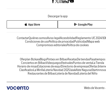
Descargar la app
App Store
Google Play
Contactar
Quiénes somos
Aviso legal
Accesibilidad
Reglamento UE 2024/10
Condiciones de uso
Política de privacidad
Publicidad
Mapa web
Compromisos editoriales
Política de cookies
Oferplan Bizkaia
Blogs
Pintxos en Bilbao
Recetas
De tiendas
Pasatiempos
Conciertos en Bilbao
Videojuegos
Festivales
Puntos de venta
La Tienda
Horario de misas
Estaciones de esquí
Directorio de empresas
Ofertas Intern
Clasificados
La Mirilla
Lotería Navidad 2025
Jaiak
Aste Nagusia
Startinnova
Restaurantes de Bilbao
Lotería de Navidad
Lotería del Niño
Webs de Vocento