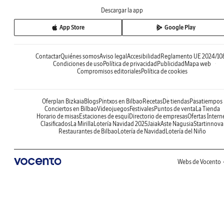
Descargar la app
App Store
Google Play
Contactar
Quiénes somos
Aviso legal
Accesibilidad
Reglamento UE 2024/10
Condiciones de uso
Política de privacidad
Publicidad
Mapa web
Compromisos editoriales
Política de cookies
Oferplan Bizkaia
Blogs
Pintxos en Bilbao
Recetas
De tiendas
Pasatiempos
Conciertos en Bilbao
Videojuegos
Festivales
Puntos de venta
La Tienda
Horario de misas
Estaciones de esquí
Directorio de empresas
Ofertas Intern
Clasificados
La Mirilla
Lotería Navidad 2025
Jaiak
Aste Nagusia
Startinnova
Restaurantes de Bilbao
Lotería de Navidad
Lotería del Niño
Webs de Vocento