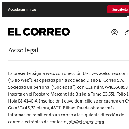
Accede sin límites
Suscríbete
Aviso legal
La presente página web, con dirección URL
www.elcorreo.com
(“Sitio Web”), es operada por la sociedad Diario El Correo S.A.
Sociedad Unipersonal (“Sociedad”), con C.I.F. núm. A-48536858,
inscrita en el Registro Mercantil de Bizkaia Tomo BI-531, Folio 1
Hoja BI-4140-A, Inscripción 1 cuyo domicilio se encuentra en C
Gran Vía 45, 3ª planta, 48011 Bilbao. Puede obtener más
información remitiendo un correo a la siguiente dirección de
correo electrónico de contacto
info@elcorreo.com
.