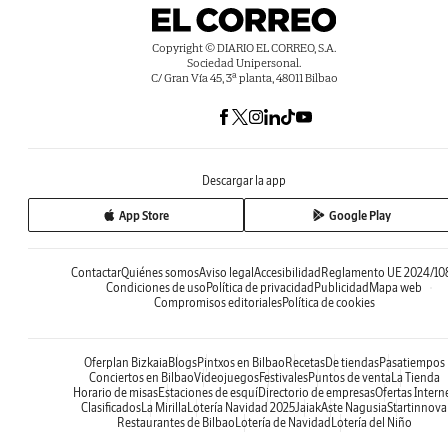
Copyright © DIARIO EL CORREO, S.A.
Sociedad Unipersonal.
C/ Gran Vía 45, 3ª planta, 48011 Bilbao
Descargar la app
App Store
Google Play
Contactar
Quiénes somos
Aviso legal
Accesibilidad
Reglamento UE 2024/10
Condiciones de uso
Política de privacidad
Publicidad
Mapa web
Compromisos editoriales
Política de cookies
Oferplan Bizkaia
Blogs
Pintxos en Bilbao
Recetas
De tiendas
Pasatiempos
Conciertos en Bilbao
Videojuegos
Festivales
Puntos de venta
La Tienda
Horario de misas
Estaciones de esquí
Directorio de empresas
Ofertas Intern
Clasificados
La Mirilla
Lotería Navidad 2025
Jaiak
Aste Nagusia
Startinnova
Restaurantes de Bilbao
Lotería de Navidad
Lotería del Niño