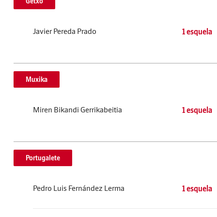
Getxo
Javier Pereda Prado
1 esquela
Muxika
Miren Bikandi Gerrikabeitia
1 esquela
Portugalete
Pedro Luis Fernández Lerma
1 esquela