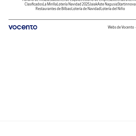
Clasificados
La Mirilla
Lotería Navidad 2025
Jaiak
Aste Nagusia
Startinnova
Restaurantes de Bilbao
Lotería de Navidad
Lotería del Niño
Webs de Vocento