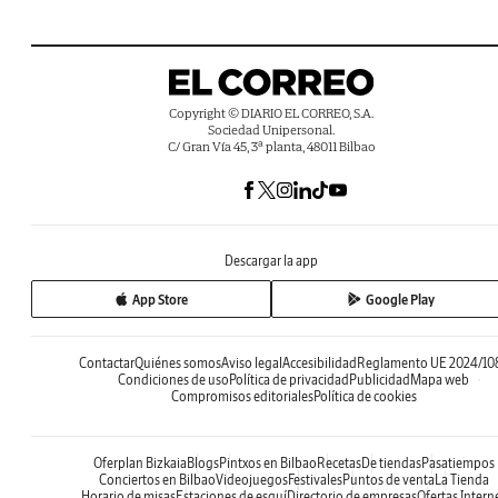
Copyright © DIARIO EL CORREO, S.A.
Sociedad Unipersonal.
C/ Gran Vía 45, 3ª planta, 48011 Bilbao
Descargar la app
App Store
Google Play
Contactar
Quiénes somos
Aviso legal
Accesibilidad
Reglamento UE 2024/10
Condiciones de uso
Política de privacidad
Publicidad
Mapa web
Compromisos editoriales
Política de cookies
Oferplan Bizkaia
Blogs
Pintxos en Bilbao
Recetas
De tiendas
Pasatiempos
Conciertos en Bilbao
Videojuegos
Festivales
Puntos de venta
La Tienda
Horario de misas
Estaciones de esquí
Directorio de empresas
Ofertas Intern