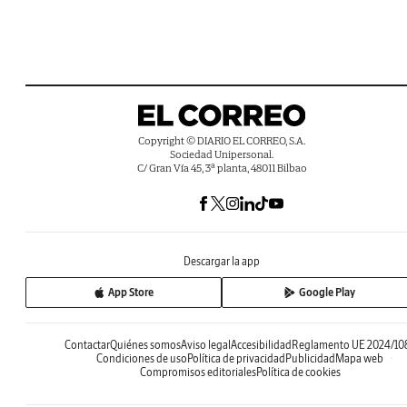
Copyright © DIARIO EL CORREO, S.A.
Sociedad Unipersonal.
C/ Gran Vía 45, 3ª planta, 48011 Bilbao
Descargar la app
App Store
Google Play
Contactar
Quiénes somos
Aviso legal
Accesibilidad
Reglamento UE 2024/10
Condiciones de uso
Política de privacidad
Publicidad
Mapa web
Compromisos editoriales
Política de cookies