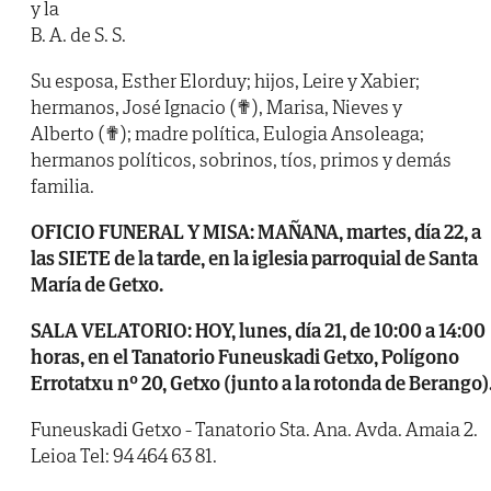
y la
B. A. de S. S.
Su esposa, Esther Elorduy; hijos, Leire y Xabier;
hermanos, José Ignacio (✟), Marisa, Nieves y
Alberto (✟); madre política, Eulogia Ansoleaga;
hermanos políticos, sobrinos, tíos, primos y demás
familia.
OFICIO FUNERAL Y MISA: MAÑANA, martes, día 22, a
las SIETE de la tarde, en la iglesia parroquial de Santa
María de Getxo.
SALA VELATORIO: HOY, lunes, día 21, de 10:00 a 14:00
horas, en el Tanatorio Funeuskadi Getxo, Polígono
Errotatxu nº 20, Getxo (junto a la rotonda de Berango)
Funeuskadi Getxo - Tanatorio Sta. Ana. Avda. Amaia 2.
Leioa Tel: 94 464 63 81.