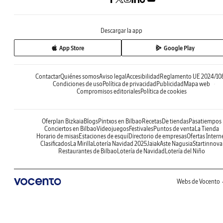
Descargar la app
App Store
Google Play
Contactar
Quiénes somos
Aviso legal
Accesibilidad
Reglamento UE 2024/10
Condiciones de uso
Política de privacidad
Publicidad
Mapa web
Compromisos editoriales
Política de cookies
Oferplan Bizkaia
Blogs
Pintxos en Bilbao
Recetas
De tiendas
Pasatiempos
Conciertos en Bilbao
Videojuegos
Festivales
Puntos de venta
La Tienda
Horario de misas
Estaciones de esquí
Directorio de empresas
Ofertas Intern
Clasificados
La Mirilla
Lotería Navidad 2025
Jaiak
Aste Nagusia
Startinnova
Restaurantes de Bilbao
Lotería de Navidad
Lotería del Niño
Webs de Vocento