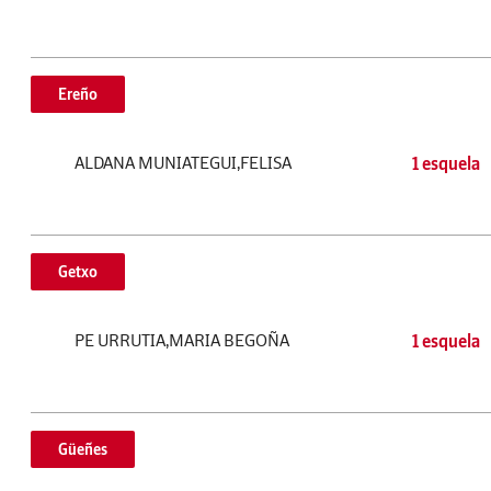
Ereño
ALDANA MUNIATEGUI,FELISA
1 esquela
Getxo
PE URRUTIA,MARIA BEGOÑA
1 esquela
Güeñes