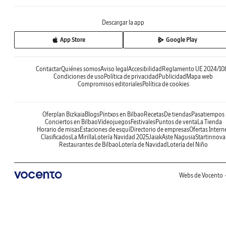
Descargar la app
App Store
Google Play
Contactar
Quiénes somos
Aviso legal
Accesibilidad
Reglamento UE 2024/10
Condiciones de uso
Política de privacidad
Publicidad
Mapa web
Compromisos editoriales
Política de cookies
Oferplan Bizkaia
Blogs
Pintxos en Bilbao
Recetas
De tiendas
Pasatiempos
Conciertos en Bilbao
Videojuegos
Festivales
Puntos de venta
La Tienda
Horario de misas
Estaciones de esquí
Directorio de empresas
Ofertas Intern
Clasificados
La Mirilla
Lotería Navidad 2025
Jaiak
Aste Nagusia
Startinnova
Restaurantes de Bilbao
Lotería de Navidad
Lotería del Niño
Webs de Vocento