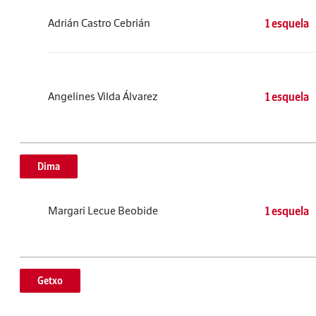
Adrián Castro Cebrián
1 esquela
Angelines Vilda Álvarez
1 esquela
Dima
Margari Lecue Beobide
1 esquela
Getxo