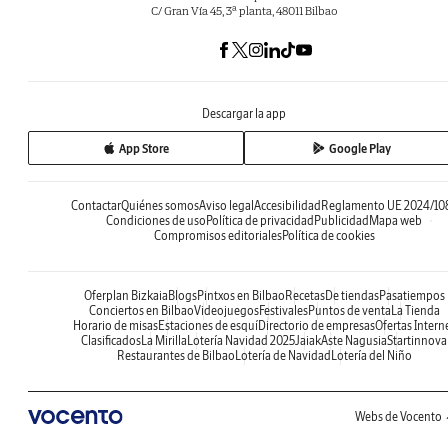
C/ Gran Vía 45, 3ª planta, 48011 Bilbao
Descargar la app
App Store
Google Play
Contactar
Quiénes somos
Aviso legal
Accesibilidad
Reglamento UE 2024/10
Condiciones de uso
Política de privacidad
Publicidad
Mapa web
Compromisos editoriales
Política de cookies
Oferplan Bizkaia
Blogs
Pintxos en Bilbao
Recetas
De tiendas
Pasatiempos
Conciertos en Bilbao
Videojuegos
Festivales
Puntos de venta
La Tienda
Horario de misas
Estaciones de esquí
Directorio de empresas
Ofertas Intern
Clasificados
La Mirilla
Lotería Navidad 2025
Jaiak
Aste Nagusia
Startinnova
Restaurantes de Bilbao
Lotería de Navidad
Lotería del Niño
Webs de Vocento