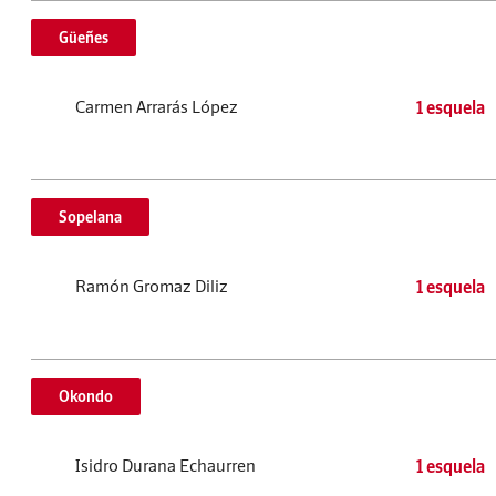
Güeñes
Carmen Arrarás López
1 esquela
Sopelana
Ramón Gromaz Diliz
1 esquela
Okondo
Isidro Durana Echaurren
1 esquela