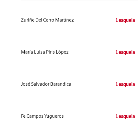
Zuriñe Del Cerro Martínez
1 esquela
María Luisa Piris López
1 esquela
José Salvador Barandica
1 esquela
Fe Campos Yugueros
1 esquela