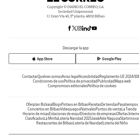
Copyright © DIARIO EL CORREO, S.A.
Sociedad Unipersonal.
C/ Gran Vía 45, 3ª planta, 48011 Bilbao
Descargar la app
App Store
Google Play
Contactar
Quiénes somos
Aviso legal
Accesibilidad
Reglamento UE 2024/10
Condiciones de uso
Política de privacidad
Publicidad
Mapa web
Compromisos editoriales
Política de cookies
Oferplan Bizkaia
Blogs
Pintxos en Bilbao
Recetas
De tiendas
Pasatiempos
Conciertos en Bilbao
Videojuegos
Festivales
Puntos de venta
La Tienda
Horario de misas
Estaciones de esquí
Directorio de empresas
Ofertas Intern
Clasificados
La Mirilla
Lotería Navidad 2025
Jaiak
Aste Nagusia
Startinnova
Restaurantes de Bilbao
Lotería de Navidad
Lotería del Niño