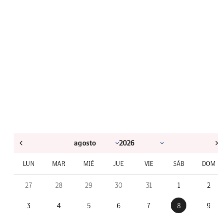
LUN
MAR
MIÉ
JUE
VIE
SÁB
DOM
27
28
29
30
31
1
2
3
4
5
6
7
8
9