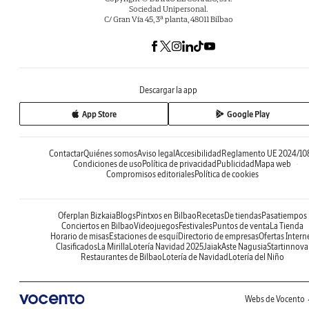
Sociedad Unipersonal.
C/ Gran Vía 45, 3ª planta, 48011 Bilbao
Descargar la app
App Store
Google Play
Contactar
Quiénes somos
Aviso legal
Accesibilidad
Reglamento UE 2024/10
Condiciones de uso
Política de privacidad
Publicidad
Mapa web
Compromisos editoriales
Política de cookies
Oferplan Bizkaia
Blogs
Pintxos en Bilbao
Recetas
De tiendas
Pasatiempos
Conciertos en Bilbao
Videojuegos
Festivales
Puntos de venta
La Tienda
Horario de misas
Estaciones de esquí
Directorio de empresas
Ofertas Intern
Clasificados
La Mirilla
Lotería Navidad 2025
Jaiak
Aste Nagusia
Startinnova
Restaurantes de Bilbao
Lotería de Navidad
Lotería del Niño
Webs de Vocento