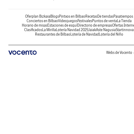
Oferplan Bizkaia
Blogs
Pintxos en Bilbao
Recetas
De tiendas
Pasatiempos
Conciertos en Bilbao
Videojuegos
Festivales
Puntos de venta
La Tienda
Horario de misas
Estaciones de esquí
Directorio de empresas
Ofertas Intern
Clasificados
La Mirilla
Lotería Navidad 2025
Jaiak
Aste Nagusia
Startinnova
Restaurantes de Bilbao
Lotería de Navidad
Lotería del Niño
Webs de Vocento