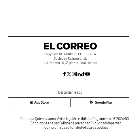
Copyright © DIARIO EL CORREO, S.A.
Sociedad Unipersonal.
C/ Gran Vía 45, 3ª planta, 48011 Bilbao
Descargar la app
App Store
Google Play
Contactar
Quiénes somos
Aviso legal
Accesibilidad
Reglamento UE 2024/10
Condiciones de uso
Política de privacidad
Publicidad
Mapa web
Compromisos editoriales
Política de cookies