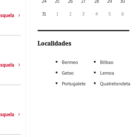
24
25
26
27
28
29
30
31
1
2
3
4
5
6
esquela
Localidades
Bermeo
Bilbao
esquela
Getxo
Lemoa
Portugalete
Quatretondeta
esquela