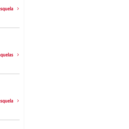
esquela
squelas
esquela