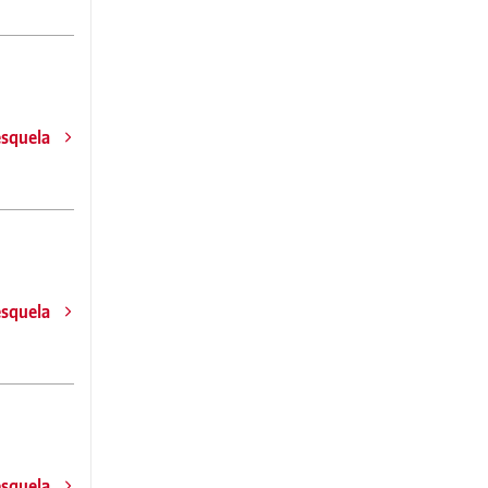
esquela
esquela
esquela