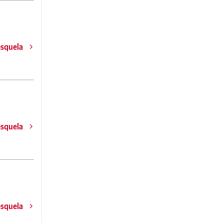
esquela
esquela
esquela