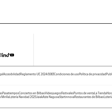
gal
Accesibilidad
Reglamento UE 2024/1083
Condiciones de uso
Política de privacidad
Publ
as
Pasatiempos
Conciertos en Bilbao
Videojuegos
Festivales
Puntos de venta
La Tienda
Hora
 Mirilla
Lotería Navidad 2025
Jaiak
Aste Nagusia
Startinnova
Restaurantes de Bilbao
Loterí