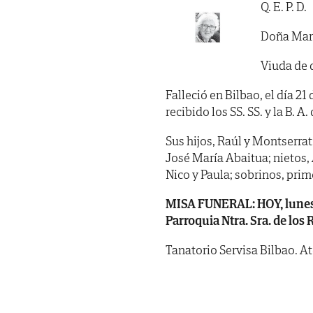
Q. E. P. D.
Doña Marí
Viuda de 
Falleció en Bilbao, el día 2
recibido los SS. SS. y la B. A. 
Sus hijos, Raúl y Montserrat
José María Abaitua; nietos,
Nico y Paula; sobrinos, prim
MISA FUNERAL: HOY, lunes, d
Parroquia Ntra. Sra. de los 
Tanatorio Servisa Bilbao. A