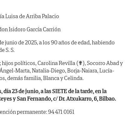
a Luisa de Arriba Palacio
don Isidoro García Carrión
1 de junio de 2025, a los 90 años de edad, habiendo
de S. S.
; hijos políticos, Carolina Revilla (✟), Socorro Abad y
 Ángel-Marta, Natalia-Diego, Borja-Naiara, Lucía-
os, demás familia, Blanca y Celinda.
ía 23 de junio, a las SIETE de la tarde, en la
Reyes y San Fernando, c/ Dr. Atxukarro, 6, Bilbao.
tención permanente: 94 471 0161