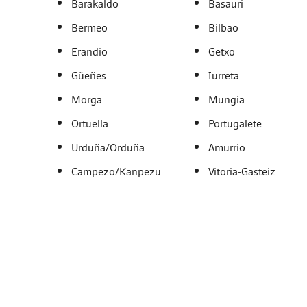
Barakaldo
Basauri
Bermeo
Bilbao
Erandio
Getxo
Güeñes
Iurreta
Morga
Mungia
Ortuella
Portugalete
Urduña/Orduña
Amurrio
Campezo/Kanpezu
Vitoria-Gasteiz