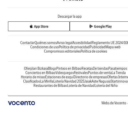
Descargar la app
App Store
Google Play
Contactar
Quiénes somos
Aviso legal
Accesibilidad
Reglamento UE 2024/10
Condiciones de uso
Política de privacidad
Publicidad
Mapa web
Compromisos editoriales
Política de cookies
Oferplan Bizkaia
Blogs
Pintxos en Bilbao
Recetas
De tiendas
Pasatiempos
Conciertos en Bilbao
Videojuegos
Festivales
Puntos de venta
La Tienda
Horario de misas
Estaciones de esquí
Directorio de empresas
Ofertas Intern
Clasificados
La Mirilla
Lotería Navidad 2025
Jaiak
Aste Nagusia
Startinnova
Restaurantes de Bilbao
Lotería de Navidad
Lotería del Niño
Webs de Vocento