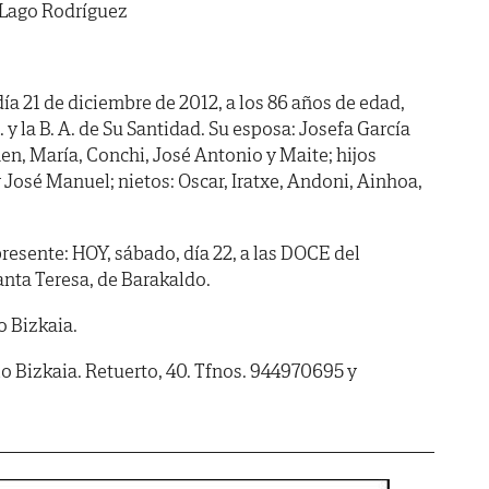
 Lago Rodríguez
día 21 de diciembre de 2012, a los 86 años de edad,
 y la B. A. de Su Santidad. Su esposa: Josefa García
en, María, Conchi, José Antonio y Maite; hijos
 y José Manuel; nietos: Oscar, Iratxe, Andoni, Ainhoa,
sente: HOY, sábado, día 22, a las DOCE del
anta Teresa, de Barakaldo.
 Bizkaia.
io Bizkaia. Retuerto, 40. Tfnos. 944970695 y