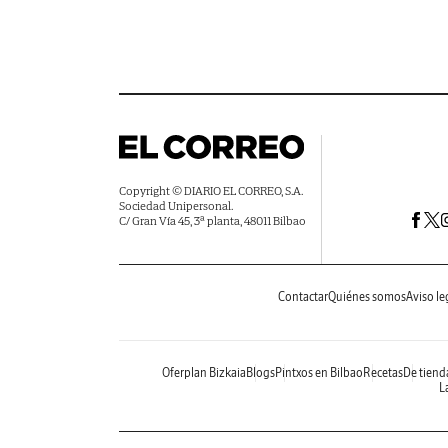
Copyright © DIARIO EL CORREO, S.A.
Sociedad Unipersonal.
C/ Gran Vía 45, 3ª planta, 48011 Bilbao
Contactar
Quiénes somos
Aviso le
Oferplan Bizkaia
Blogs
Pintxos en Bilbao
Recetas
De tiend
La