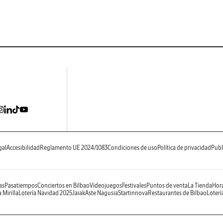
gal
Accesibilidad
Reglamento UE 2024/1083
Condiciones de uso
Política de privacidad
Publ
as
Pasatiempos
Conciertos en Bilbao
Videojuegos
Festivales
Puntos de venta
La Tienda
Hora
 Mirilla
Lotería Navidad 2025
Jaiak
Aste Nagusia
Startinnova
Restaurantes de Bilbao
Loterí