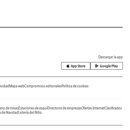
Descargar la app
App Store
Google Play
icidad
Mapa web
Compromisos editoriales
Política de cookies
rio de misas
Estaciones de esquí
Directorio de empresas
Ofertas Internet
Clasificados
a de Navidad
Lotería del Niño