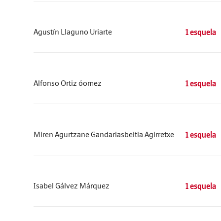
Agustín Llaguno Uriarte
1 esquela
Alfonso Ortiz óomez
1 esquela
Miren Agurtzane Gandariasbeitia Agirretxe
1 esquela
Isabel Gálvez Márquez
1 esquela