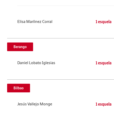
Elisa Maríinez Corral
1 esquela
Berango
Daniel Lobato Iglesias
1 esquela
Bilbao
Jesús Vallejo Monge
1 esquela