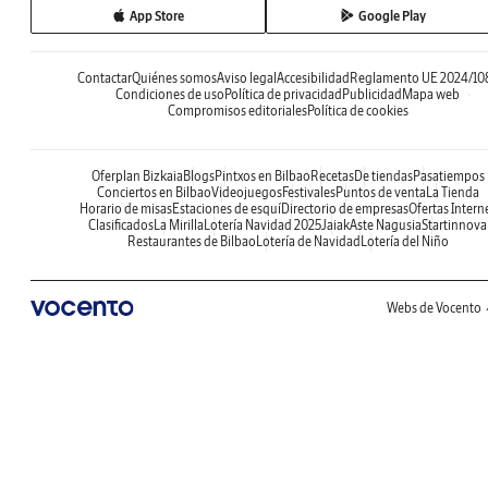
App Store
Google Play
Contactar
Quiénes somos
Aviso legal
Accesibilidad
Reglamento UE 2024/10
Condiciones de uso
Política de privacidad
Publicidad
Mapa web
Compromisos editoriales
Política de cookies
Oferplan Bizkaia
Blogs
Pintxos en Bilbao
Recetas
De tiendas
Pasatiempos
Conciertos en Bilbao
Videojuegos
Festivales
Puntos de venta
La Tienda
Horario de misas
Estaciones de esquí
Directorio de empresas
Ofertas Intern
Clasificados
La Mirilla
Lotería Navidad 2025
Jaiak
Aste Nagusia
Startinnova
Restaurantes de Bilbao
Lotería de Navidad
Lotería del Niño
Webs de Vocento