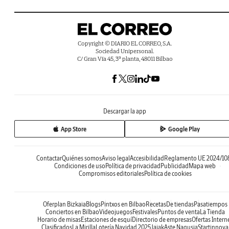
Copyright © DIARIO EL CORREO, S.A.
Sociedad Unipersonal.
C/ Gran Vía 45, 3ª planta, 48011 Bilbao
Descargar la app
App Store
Google Play
Contactar
Quiénes somos
Aviso legal
Accesibilidad
Reglamento UE 2024/10
Condiciones de uso
Política de privacidad
Publicidad
Mapa web
Compromisos editoriales
Política de cookies
Oferplan Bizkaia
Blogs
Pintxos en Bilbao
Recetas
De tiendas
Pasatiempos
Conciertos en Bilbao
Videojuegos
Festivales
Puntos de venta
La Tienda
Horario de misas
Estaciones de esquí
Directorio de empresas
Ofertas Intern
Clasificados
La Mirilla
Lotería Navidad 2025
Jaiak
Aste Nagusia
Startinnova