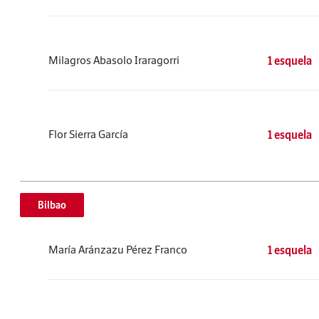
Milagros Abasolo Iraragorri
1 esquela
Flor Sierra García
1 esquela
Bilbao
María Aránzazu Pérez Franco
1 esquela