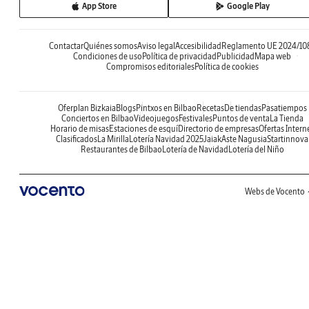
App Store
Google Play
Contactar
Quiénes somos
Aviso legal
Accesibilidad
Reglamento UE 2024/10
Condiciones de uso
Política de privacidad
Publicidad
Mapa web
Compromisos editoriales
Política de cookies
Oferplan Bizkaia
Blogs
Pintxos en Bilbao
Recetas
De tiendas
Pasatiempos
Conciertos en Bilbao
Videojuegos
Festivales
Puntos de venta
La Tienda
Horario de misas
Estaciones de esquí
Directorio de empresas
Ofertas Intern
Clasificados
La Mirilla
Lotería Navidad 2025
Jaiak
Aste Nagusia
Startinnova
Restaurantes de Bilbao
Lotería de Navidad
Lotería del Niño
Webs de Vocento