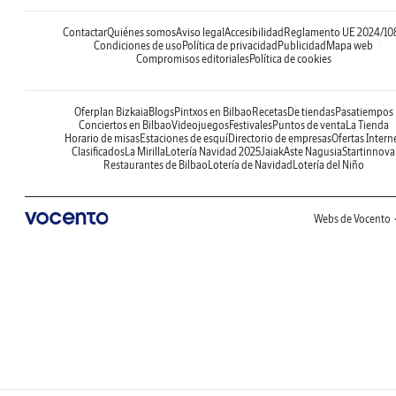
Contactar
Quiénes somos
Aviso legal
Accesibilidad
Reglamento UE 2024/10
Condiciones de uso
Política de privacidad
Publicidad
Mapa web
Compromisos editoriales
Política de cookies
Oferplan Bizkaia
Blogs
Pintxos en Bilbao
Recetas
De tiendas
Pasatiempos
Conciertos en Bilbao
Videojuegos
Festivales
Puntos de venta
La Tienda
Horario de misas
Estaciones de esquí
Directorio de empresas
Ofertas Intern
Clasificados
La Mirilla
Lotería Navidad 2025
Jaiak
Aste Nagusia
Startinnova
Restaurantes de Bilbao
Lotería de Navidad
Lotería del Niño
Webs de Vocento