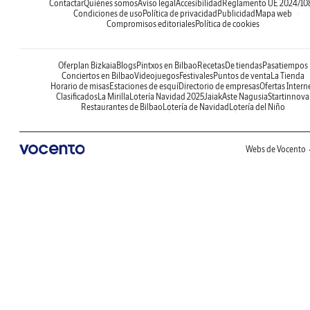
Contactar
Quiénes somos
Aviso legal
Accesibilidad
Reglamento UE 2024/10
Condiciones de uso
Política de privacidad
Publicidad
Mapa web
Compromisos editoriales
Política de cookies
Oferplan Bizkaia
Blogs
Pintxos en Bilbao
Recetas
De tiendas
Pasatiempos
Conciertos en Bilbao
Videojuegos
Festivales
Puntos de venta
La Tienda
Horario de misas
Estaciones de esquí
Directorio de empresas
Ofertas Intern
Clasificados
La Mirilla
Lotería Navidad 2025
Jaiak
Aste Nagusia
Startinnova
Restaurantes de Bilbao
Lotería de Navidad
Lotería del Niño
Webs de Vocento