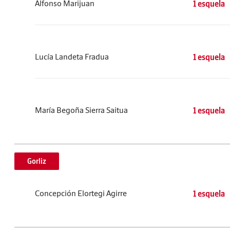
Alfonso Marijuan
1 esquela
Lucía Landeta Fradua
1 esquela
María Begoña Sierra Saitua
1 esquela
Gorliz
Concepción Elortegi Agirre
1 esquela