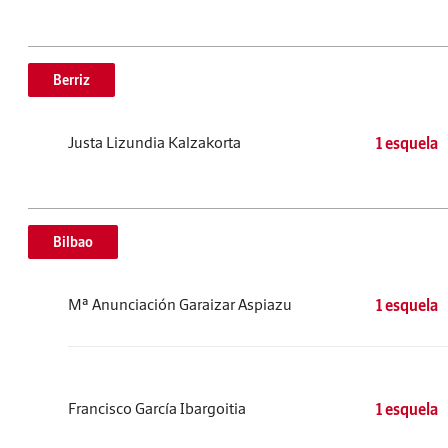
Berriz
Justa Lizundia Kalzakorta
1 esquela
Bilbao
Mª Anunciación Garaizar Aspiazu
1 esquela
Francisco García Ibargoitia
1 esquela