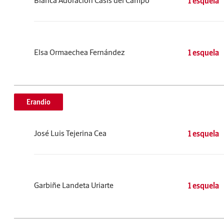
Blanca Adoración Casis del Campo
1 esquela
Elsa Ormaechea Fernández
1 esquela
Erandio
José Luis Tejerina Cea
1 esquela
Garbiñe Landeta Uriarte
1 esquela