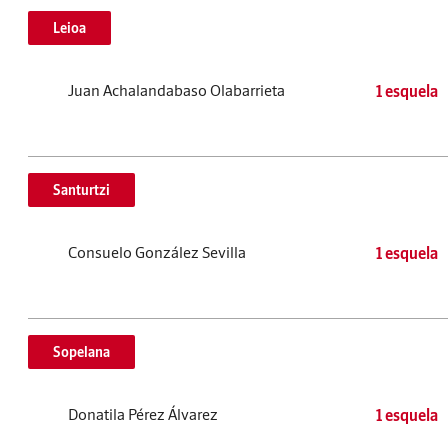
Leioa
Juan Achalandabaso Olabarrieta
1 esquela
Santurtzi
Consuelo González Sevilla
1 esquela
Sopelana
Donatila Pérez Álvarez
1 esquela