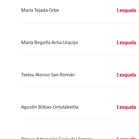
María Tejada Orbe
1 esquela
María Begoña Acha Urquijo
1 esquela
Txetxu Alonso San Román
1 esquela
Agustín Bilbao Urriolabeitia
1 esquela