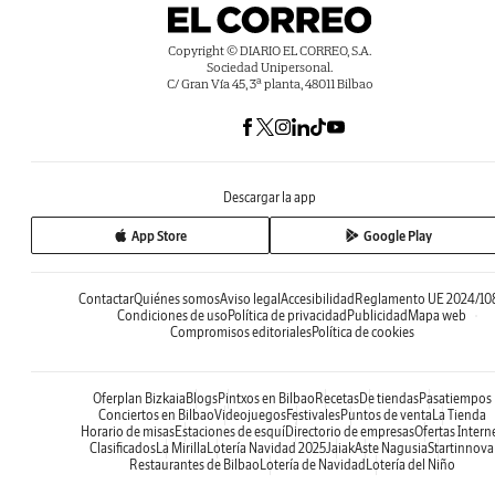
Copyright © DIARIO EL CORREO, S.A.
Sociedad Unipersonal.
C/ Gran Vía 45, 3ª planta, 48011 Bilbao
Descargar la app
App Store
Google Play
Contactar
Quiénes somos
Aviso legal
Accesibilidad
Reglamento UE 2024/10
Condiciones de uso
Política de privacidad
Publicidad
Mapa web
Compromisos editoriales
Política de cookies
Oferplan Bizkaia
Blogs
Pintxos en Bilbao
Recetas
De tiendas
Pasatiempos
Conciertos en Bilbao
Videojuegos
Festivales
Puntos de venta
La Tienda
Horario de misas
Estaciones de esquí
Directorio de empresas
Ofertas Intern
Clasificados
La Mirilla
Lotería Navidad 2025
Jaiak
Aste Nagusia
Startinnova
Restaurantes de Bilbao
Lotería de Navidad
Lotería del Niño