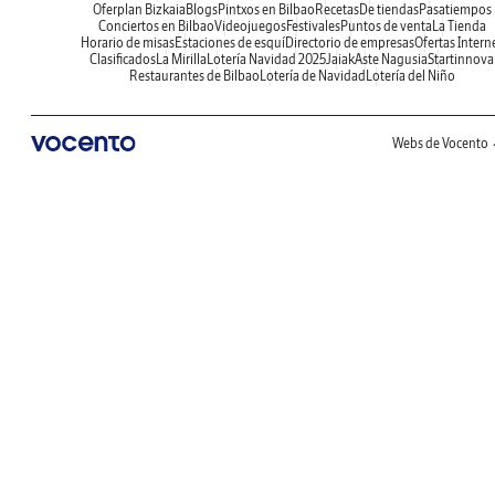
Oferplan Bizkaia
Blogs
Pintxos en Bilbao
Recetas
De tiendas
Pasatiempos
Conciertos en Bilbao
Videojuegos
Festivales
Puntos de venta
La Tienda
Horario de misas
Estaciones de esquí
Directorio de empresas
Ofertas Intern
Clasificados
La Mirilla
Lotería Navidad 2025
Jaiak
Aste Nagusia
Startinnova
Restaurantes de Bilbao
Lotería de Navidad
Lotería del Niño
Webs de Vocento