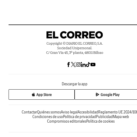
Copyright © DIARIO EL CORREO, S.A.
Sociedad Unipersonal.
C/ Gran Vía 45, 3ª planta, 48011 Bilbao
Descargar la app
App Store
Google Play
Contactar
Quiénes somos
Aviso legal
Accesibilidad
Reglamento UE 2024/10
Condiciones de uso
Política de privacidad
Publicidad
Mapa web
Compromisos editoriales
Política de cookies