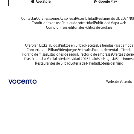
App Store
Google Play
Contactar
Quiénes somos
Aviso legal
Accesibilidad
Reglamento UE 2024/10
Condiciones de uso
Política de privacidad
Publicidad
Mapa web
Compromisos editoriales
Política de cookies
Oferplan Bizkaia
Blogs
Pintxos en Bilbao
Recetas
De tiendas
Pasatiempos
Conciertos en Bilbao
Videojuegos
Festivales
Puntos de venta
La Tienda
Horario de misas
Estaciones de esquí
Directorio de empresas
Ofertas Intern
Clasificados
La Mirilla
Lotería Navidad 2025
Jaiak
Aste Nagusia
Startinnova
Restaurantes de Bilbao
Lotería de Navidad
Lotería del Niño
Webs de Vocento