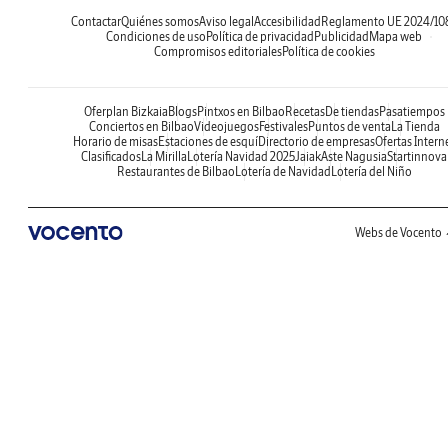
Contactar
Quiénes somos
Aviso legal
Accesibilidad
Reglamento UE 2024/10
Condiciones de uso
Política de privacidad
Publicidad
Mapa web
Compromisos editoriales
Política de cookies
Oferplan Bizkaia
Blogs
Pintxos en Bilbao
Recetas
De tiendas
Pasatiempos
Conciertos en Bilbao
Videojuegos
Festivales
Puntos de venta
La Tienda
Horario de misas
Estaciones de esquí
Directorio de empresas
Ofertas Intern
Clasificados
La Mirilla
Lotería Navidad 2025
Jaiak
Aste Nagusia
Startinnova
Restaurantes de Bilbao
Lotería de Navidad
Lotería del Niño
Webs de Vocento