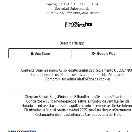
Copyright © DIARIO EL CORREO, S.A.
Sociedad Unipersonal.
C/ Gran Vía 45, 3ª planta, 48011 Bilbao
Descargar la app
App Store
Google Play
Contactar
Quiénes somos
Aviso legal
Accesibilidad
Reglamento UE 2024/10
Condiciones de uso
Política de privacidad
Publicidad
Mapa web
Compromisos editoriales
Política de cookies
Oferplan Bizkaia
Blogs
Pintxos en Bilbao
Recetas
De tiendas
Pasatiempos
Conciertos en Bilbao
Videojuegos
Festivales
Puntos de venta
La Tienda
Horario de misas
Estaciones de esquí
Directorio de empresas
Ofertas Intern
Clasificados
La Mirilla
Lotería Navidad 2025
Jaiak
Aste Nagusia
Startinnova
Restaurantes de Bilbao
Lotería de Navidad
Lotería del Niño