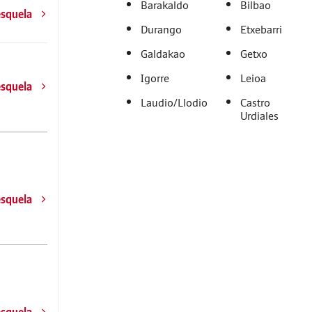
Barakaldo
Bilbao
esquela
Durango
Etxebarri
Galdakao
Getxo
Igorre
Leioa
esquela
Laudio/Llodio
Castro
Urdiales
esquela
esquela