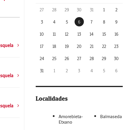
27
28
29
30
31
1
2
3
4
5
6
7
8
9
10
11
12
13
14
15
16
esquela
17
18
19
20
21
22
23
24
25
26
27
28
29
30
31
1
2
3
4
5
6
esquela
Localidades
esquela
Amorebieta-
Balmaseda
Etxano