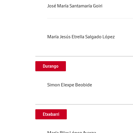
José María Santamaría Goiri
María Jesús Etrella Salgado López
Durango
Simon Elexpe Beobide
Etxebarri
María Pilar López Ayarza