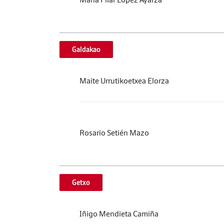
Galdakao
Maite Urrutikoetxea Elorza
Rosario Setién Mazo
Getxo
Iñigo Mendieta Camiña