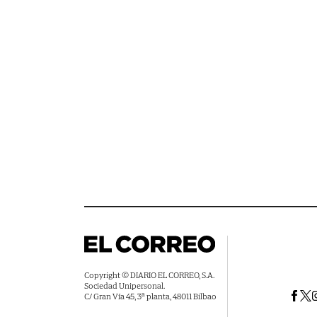
Copyright © DIARIO EL CORREO, S.A.
Sociedad Unipersonal.
C/ Gran Vía 45, 3ª planta, 48011 Bilbao