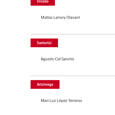
Orozko
Matías Larrory Olavarri
Santurtzi
Agustín Cid Sancho
Artziniega
Mari Luz López Terreros