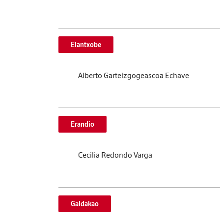
Elantxobe
Alberto Garteizgogeascoa Echave
Erandio
Cecilia Redondo Varga
Galdakao