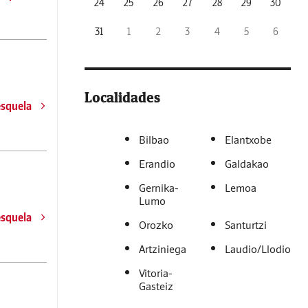
24
25
26
27
28
29
30
31
1
2
3
4
5
6
Localidades
esquela
Bilbao
Elantxobe
Erandio
Galdakao
Gernika-
Lemoa
Lumo
esquela
Orozko
Santurtzi
Artziniega
Laudio/Llodio
Vitoria-
Gasteiz