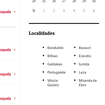
24
25
26
27
28
29
30
31
1
2
3
4
5
6
esquela
Localidades
Barakaldo
Basauri
esquela
Bilbao
Erandio
Galdakao
Iurreta
Portugalete
Leza
esquela
Vitoria-
Miranda de
Gasteiz
Ebro
esquela