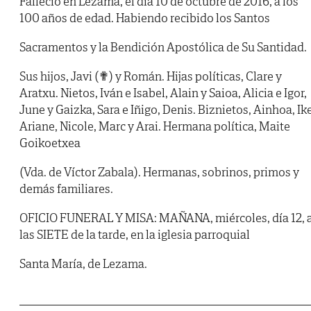
Falleció en Lezama, el día 10 de octubre de 2016, a los
100 años de edad. Habiendo recibido los Santos
Sacramentos y la Bendición Apostólica de Su Santidad.
Sus hijos, Javi (✟) y Román. Hijas políticas, Clare y
Aratxu. Nietos, Iván e Isabel, Alain y Saioa, Alicia e Igor,
June y Gaizka, Sara e Iñigo, Denis. Biznietos, Ainhoa, Ike
Ariane, Nicole, Marc y Arai. Hermana política, Maite
Goikoetxea
(Vda. de Víctor Zabala). Hermanas, sobrinos, primos y
demás familiares.
OFICIO FUNERAL Y MISA: MAÑANA, miércoles, día 12, 
las SIETE de la tarde, en la iglesia parroquial
Santa María, de Lezama.