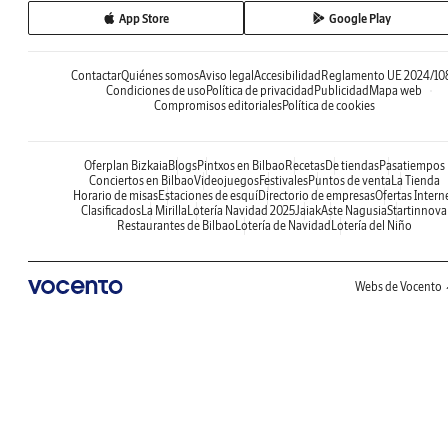
App Store
Google Play
Contactar
Quiénes somos
Aviso legal
Accesibilidad
Reglamento UE 2024/10
Condiciones de uso
Política de privacidad
Publicidad
Mapa web
Compromisos editoriales
Política de cookies
Oferplan Bizkaia
Blogs
Pintxos en Bilbao
Recetas
De tiendas
Pasatiempos
Conciertos en Bilbao
Videojuegos
Festivales
Puntos de venta
La Tienda
Horario de misas
Estaciones de esquí
Directorio de empresas
Ofertas Intern
Clasificados
La Mirilla
Lotería Navidad 2025
Jaiak
Aste Nagusia
Startinnova
Restaurantes de Bilbao
Lotería de Navidad
Lotería del Niño
Webs de Vocento