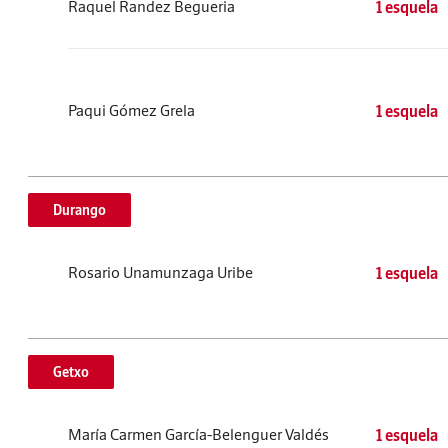
Raquel Randez Begueria
1 esquela
Paqui Gómez Grela
1 esquela
Durango
Rosario Unamunzaga Uribe
1 esquela
Getxo
María Carmen García-Belenguer Valdés
1 esquela