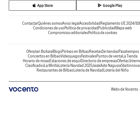
App Store
Google Play
Contactar
Quiénes somos
Aviso legal
Accesibilidad
Reglamento UE 2024/10
Condiciones de uso
Política de privacidad
Publicidad
Mapa web
Compromisos editoriales
Política de cookies
Oferplan Bizkaia
Blogs
Pintxos en Bilbao
Recetas
De tiendas
Pasatiempos
Conciertos en Bilbao
Videojuegos
Festivales
Puntos de venta
La Tienda
Horario de misas
Estaciones de esquí
Directorio de empresas
Ofertas Intern
Clasificados
La Mirilla
Lotería Navidad 2025
Jaiak
Aste Nagusia
Startinnova
Restaurantes de Bilbao
Lotería de Navidad
Lotería del Niño
Webs de Vocento