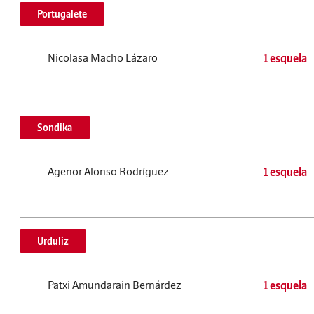
Portugalete
Nicolasa Macho Lázaro
1 esquela
Sondika
Agenor Alonso Rodríguez
1 esquela
Urduliz
Patxi Amundarain Bernárdez
1 esquela