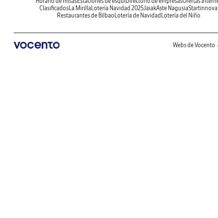
Horario de misas
Estaciones de esquí
Directorio de empresas
Ofertas Intern
Clasificados
La Mirilla
Lotería Navidad 2025
Jaiak
Aste Nagusia
Startinnova
Restaurantes de Bilbao
Lotería de Navidad
Lotería del Niño
Webs de Vocento