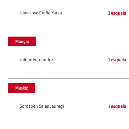
Juan Jose Ereño Yarza
1 esquela
Mungia
Julene Fernández
1 esquela
Muskiz
Sorospen Salas Jauregi
1 esquela