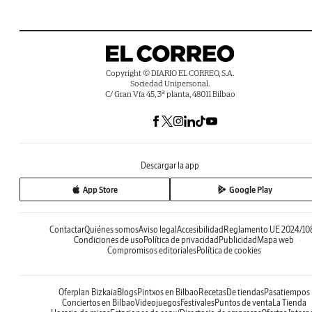
Copyright © DIARIO EL CORREO, S.A.
Sociedad Unipersonal.
C/ Gran Vía 45, 3ª planta, 48011 Bilbao
Descargar la app
App Store
Google Play
Contactar
Quiénes somos
Aviso legal
Accesibilidad
Reglamento UE 2024/10
Condiciones de uso
Política de privacidad
Publicidad
Mapa web
Compromisos editoriales
Política de cookies
Oferplan Bizkaia
Blogs
Pintxos en Bilbao
Recetas
De tiendas
Pasatiempos
Conciertos en Bilbao
Videojuegos
Festivales
Puntos de venta
La Tienda