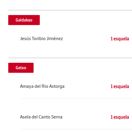
Galdakao
Jesús Toribio Jiménez
1 esquela
Getxo
Amaya del Rio Astorga
1 esquela
Asela del Canto Serna
1 esquela