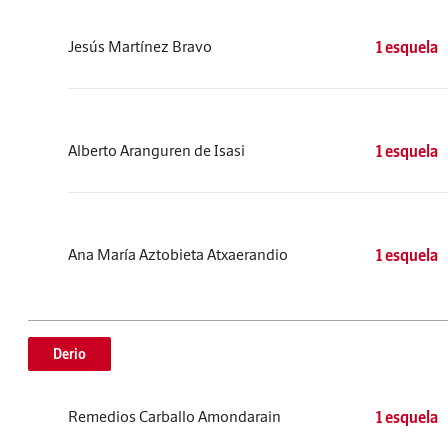
Jesús Martínez Bravo
1 esquela
Alberto Aranguren de Isasi
1 esquela
Ana María Aztobieta Atxaerandio
1 esquela
Derio
Remedios Carballo Amondarain
1 esquela