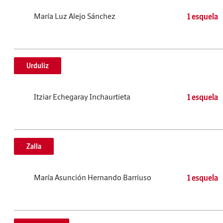
María Luz Alejo Sánchez
1 esquela
Urduliz
Itziar Echegaray Inchaurtieta
1 esquela
Zalla
María Asunción Hernando Barriuso
1 esquela