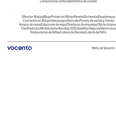
Compromisos editoriales
Política de cookies
Oferplan Bizkaia
Blogs
Pintxos en Bilbao
Recetas
De tiendas
Pasatiempos
Conciertos en Bilbao
Videojuegos
Festivales
Puntos de venta
La Tienda
Horario de misas
Estaciones de esquí
Directorio de empresas
Ofertas Intern
Clasificados
La Mirilla
Lotería Navidad 2025
Jaiak
Aste Nagusia
Startinnova
Restaurantes de Bilbao
Lotería de Navidad
Lotería del Niño
Webs de Vocento