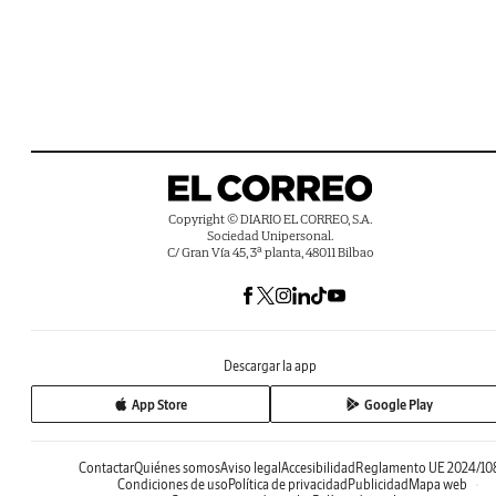
Copyright © DIARIO EL CORREO, S.A.
Sociedad Unipersonal.
C/ Gran Vía 45, 3ª planta, 48011 Bilbao
Descargar la app
App Store
Google Play
Contactar
Quiénes somos
Aviso legal
Accesibilidad
Reglamento UE 2024/10
Condiciones de uso
Política de privacidad
Publicidad
Mapa web