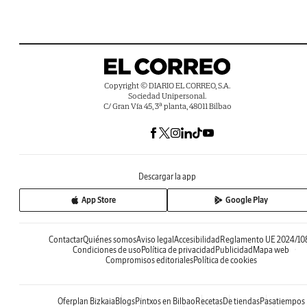
Copyright © DIARIO EL CORREO, S.A.
Sociedad Unipersonal.
C/ Gran Vía 45, 3ª planta, 48011 Bilbao
Descargar la app
App Store
Google Play
Contactar
Quiénes somos
Aviso legal
Accesibilidad
Reglamento UE 2024/10
Condiciones de uso
Política de privacidad
Publicidad
Mapa web
Compromisos editoriales
Política de cookies
Oferplan Bizkaia
Blogs
Pintxos en Bilbao
Recetas
De tiendas
Pasatiempos