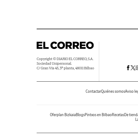
Copyright © DIARIO EL CORREO, S.A.
Sociedad Unipersonal.
C/ Gran Vía 45, 3ª planta, 48011 Bilbao
Contactar
Quiénes somos
Aviso le
Oferplan Bizkaia
Blogs
Pintxos en Bilbao
Recetas
De tiend
La