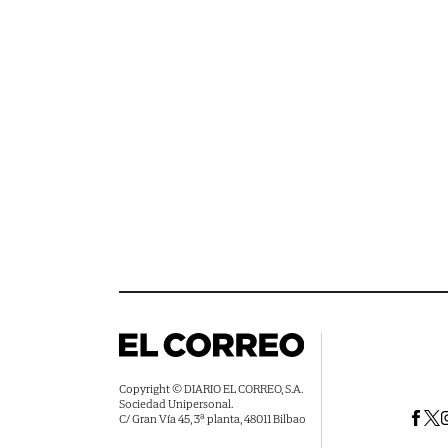
Copyright © DIARIO EL CORREO, S.A.
Sociedad Unipersonal.
C/ Gran Vía 45, 3ª planta, 48011 Bilbao