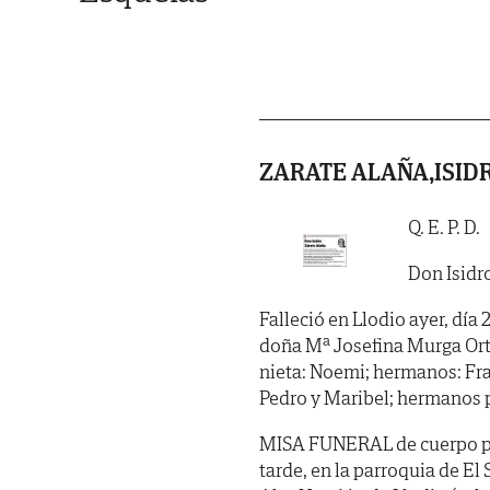
ZARATE ALAÑA,ISID
Q. E. P. D.
Don Isidr
Falleció en Llodio ayer, día 
doña Mª Josefina Murga Ortiz
nieta: Noemi; hermanos: Fra
Pedro y Maribel; hermanos po
MISA FUNERAL de cuerpo pres
tarde, en la parroquia de E