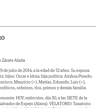
RO
o Zárate Alaña
29 de julio de 2014, a la edad de 72 años. Su esposa:
; hijos: Oscar e Idoia; hija política: Ainhoa Pinedo;
ncisco, Mauricio (<), Matías, Eduardo, Luis (<),
líticos, sobrinos, tíos, primos y demás familia.
ente: HOY, miércoles, día 30, a las SIETE de la
l Salvador de Espejo (Alava). VELATORIO: Tanatorio