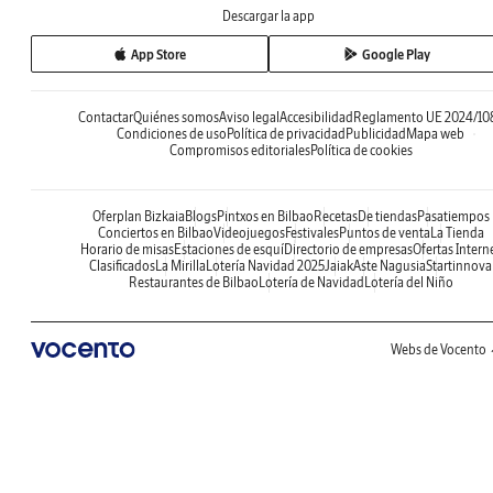
Descargar la app
App Store
Google Play
Contactar
Quiénes somos
Aviso legal
Accesibilidad
Reglamento UE 2024/10
Condiciones de uso
Política de privacidad
Publicidad
Mapa web
Compromisos editoriales
Política de cookies
Oferplan Bizkaia
Blogs
Pintxos en Bilbao
Recetas
De tiendas
Pasatiempos
Conciertos en Bilbao
Videojuegos
Festivales
Puntos de venta
La Tienda
Horario de misas
Estaciones de esquí
Directorio de empresas
Ofertas Intern
Clasificados
La Mirilla
Lotería Navidad 2025
Jaiak
Aste Nagusia
Startinnova
Restaurantes de Bilbao
Lotería de Navidad
Lotería del Niño
Webs de Vocento