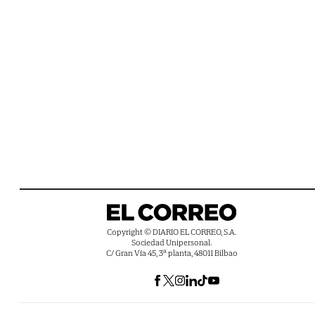
Copyright © DIARIO EL CORREO, S.A.
Sociedad Unipersonal.
C/ Gran Vía 45, 3ª planta, 48011 Bilbao