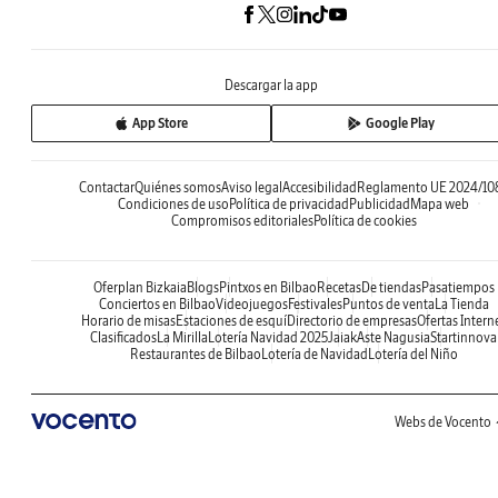
Descargar la app
App Store
Google Play
Contactar
Quiénes somos
Aviso legal
Accesibilidad
Reglamento UE 2024/10
Condiciones de uso
Política de privacidad
Publicidad
Mapa web
Compromisos editoriales
Política de cookies
Oferplan Bizkaia
Blogs
Pintxos en Bilbao
Recetas
De tiendas
Pasatiempos
Conciertos en Bilbao
Videojuegos
Festivales
Puntos de venta
La Tienda
Horario de misas
Estaciones de esquí
Directorio de empresas
Ofertas Intern
Clasificados
La Mirilla
Lotería Navidad 2025
Jaiak
Aste Nagusia
Startinnova
Restaurantes de Bilbao
Lotería de Navidad
Lotería del Niño
Webs de Vocento