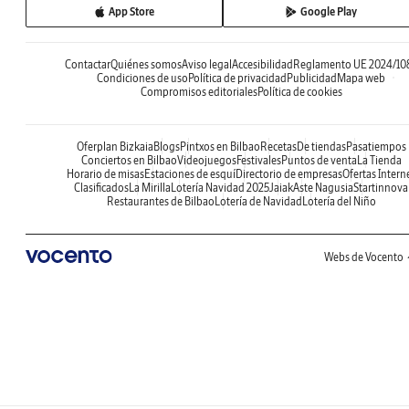
App Store
Google Play
Contactar
Quiénes somos
Aviso legal
Accesibilidad
Reglamento UE 2024/10
Condiciones de uso
Política de privacidad
Publicidad
Mapa web
Compromisos editoriales
Política de cookies
Oferplan Bizkaia
Blogs
Pintxos en Bilbao
Recetas
De tiendas
Pasatiempos
Conciertos en Bilbao
Videojuegos
Festivales
Puntos de venta
La Tienda
Horario de misas
Estaciones de esquí
Directorio de empresas
Ofertas Intern
Clasificados
La Mirilla
Lotería Navidad 2025
Jaiak
Aste Nagusia
Startinnova
Restaurantes de Bilbao
Lotería de Navidad
Lotería del Niño
Webs de Vocento