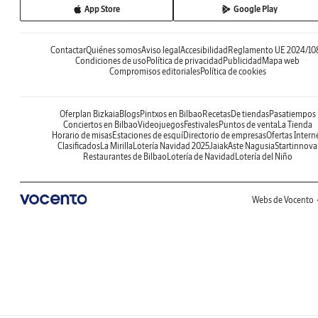
App Store
Google Play
Contactar
Quiénes somos
Aviso legal
Accesibilidad
Reglamento UE 2024/10
Condiciones de uso
Política de privacidad
Publicidad
Mapa web
Compromisos editoriales
Política de cookies
Oferplan Bizkaia
Blogs
Pintxos en Bilbao
Recetas
De tiendas
Pasatiempos
Conciertos en Bilbao
Videojuegos
Festivales
Puntos de venta
La Tienda
Horario de misas
Estaciones de esquí
Directorio de empresas
Ofertas Intern
Clasificados
La Mirilla
Lotería Navidad 2025
Jaiak
Aste Nagusia
Startinnova
Restaurantes de Bilbao
Lotería de Navidad
Lotería del Niño
Webs de Vocento