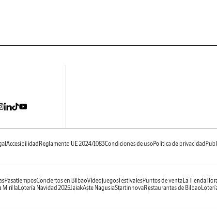
gal
Accesibilidad
Reglamento UE 2024/1083
Condiciones de uso
Política de privacidad
Publ
as
Pasatiempos
Conciertos en Bilbao
Videojuegos
Festivales
Puntos de venta
La Tienda
Hora
 Mirilla
Lotería Navidad 2025
Jaiak
Aste Nagusia
Startinnova
Restaurantes de Bilbao
Loterí