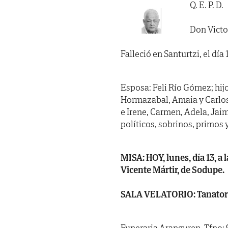
Q. E. P. D.
Don Victo
Falleció en Santurtzi, el día 
Esposa: Feli Río Gómez; hij
Hormazabal, Amaia y Carlos M
e Irene, Carmen, Adela, Jai
políticos, sobrinos, primos 
MISA: HOY, lunes, día 13, a l
Vicente Mártir, de Sodupe.
SALA VELATORIO: Tanatorio 
Funeraria Aranguren. Tfno: 