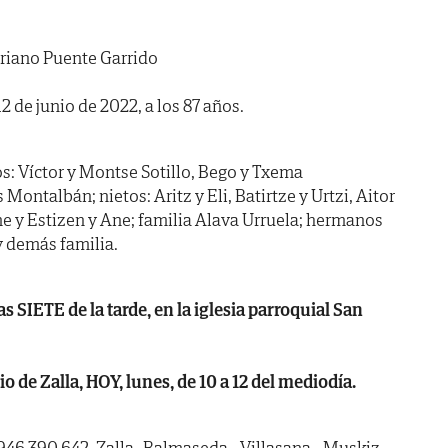
riano Puente Garrido
12 de junio de 2022, a los 87 años.
os: Víctor y Montse Sotillo, Bego y Txema
ontalbán; nietos: Aritz y Eli, Batirtze y Urtzi, Aitor
me y Estizen y Ane; familia Alava Urruela; hermanos
y demás familia.
as SIETE de la tarde, en la iglesia parroquial San
de Zalla, HOY, lunes, de 10 a 12 del mediodía.
946 390 642. Zalla -Balmaseda - Villasana - Muskiz