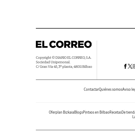
Copyright © DIARIO EL CORREO, S.A.
Sociedad Unipersonal.
C/ Gran Vía 45, 3ª planta, 48011 Bilbao
Contactar
Quiénes somos
Aviso le
Oferplan Bizkaia
Blogs
Pintxos en Bilbao
Recetas
De tiend
La