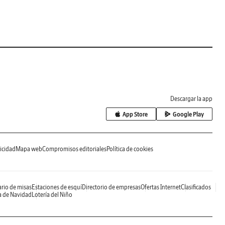
Descargar la app
App Store
Google Play
icidad
Mapa web
Compromisos editoriales
Política de cookies
rio de misas
Estaciones de esquí
Directorio de empresas
Ofertas Internet
Clasificados
a de Navidad
Lotería del Niño