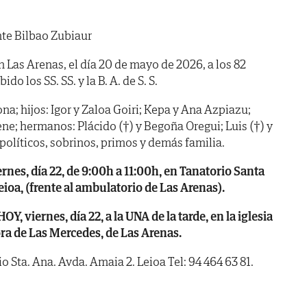
te Bilbao Zubiaur
n Las Arenas, el día 20 de mayo de 2026, a los 82
o los SS. SS. y la B. A. de S. S.
a; hijos: Igor y Zaloa Goiri; Kepa y Ana Azpiazu;
Elene; hermanos: Plácido (†) y Begoña Oregui; Luis (†) y
olíticos, sobrinos, primos y demás familia.
es, día 22, de 9:00h a 11:00h, en Tanatorio Santa
eioa, (frente al ambulatorio de Las Arenas).
 viernes, día 22, a la UNA de la tarde, en la iglesia
ra de Las Mercedes, de Las Arenas.
 Sta. Ana. Avda. Amaia 2. Leioa Tel: 94 464 63 81.