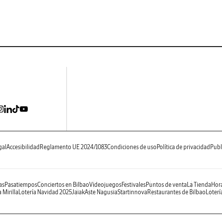
gal
Accesibilidad
Reglamento UE 2024/1083
Condiciones de uso
Política de privacidad
Publ
as
Pasatiempos
Conciertos en Bilbao
Videojuegos
Festivales
Puntos de venta
La Tienda
Hora
 Mirilla
Lotería Navidad 2025
Jaiak
Aste Nagusia
Startinnova
Restaurantes de Bilbao
Loterí