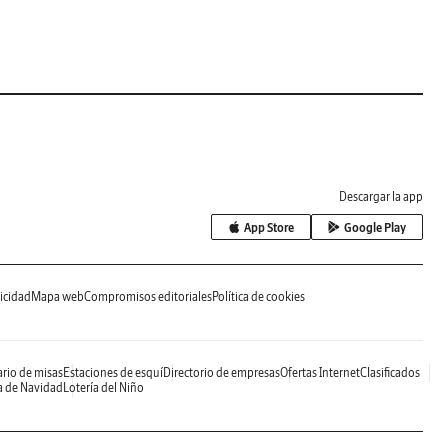
Descargar la app
App Store
Google Play
icidad
Mapa web
Compromisos editoriales
Política de cookies
rio de misas
Estaciones de esquí
Directorio de empresas
Ofertas Internet
Clasificados
a de Navidad
Lotería del Niño