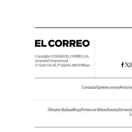
Copyright © DIARIO EL CORREO, S.A.
Sociedad Unipersonal.
C/ Gran Vía 45, 3ª planta, 48011 Bilbao
Contactar
Quiénes somos
Aviso le
Oferplan Bizkaia
Blogs
Pintxos en Bilbao
Recetas
De tiend
La