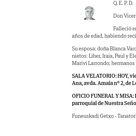
Q. E. P. D.
Don Vicen
Falleció e
años de edad, habiendo recibid
Su esposa: doña Blanca Varon
nietos: Liher, Iraia, Paul y 
Marivi Larrondo; hermanos p
SALA VELATORIO: HOY, viern
Ana, avda. Amaia nº 2, de L
OFICIO FUNERAL Y MISA: HOY,
parroquial de Nuestra Seño
Funeuskadi Getxo - Tanatorio