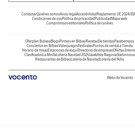
Contactar
Quiénes somos
Aviso legal
Accesibilidad
Reglamento UE 2024/10
Condiciones de uso
Política de privacidad
Publicidad
Mapa web
Compromisos editoriales
Política de cookies
Oferplan Bizkaia
Blogs
Pintxos en Bilbao
Recetas
De tiendas
Pasatiempos
Conciertos en Bilbao
Videojuegos
Festivales
Puntos de venta
La Tienda
Horario de misas
Estaciones de esquí
Directorio de empresas
Ofertas Intern
Clasificados
La Mirilla
Lotería Navidad 2025
Jaiak
Aste Nagusia
Startinnova
Restaurantes de Bilbao
Lotería de Navidad
Lotería del Niño
Webs de Vocento