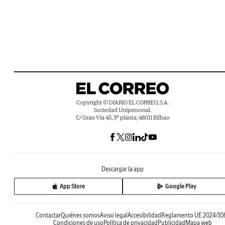
Copyright © DIARIO EL CORREO, S.A.
Sociedad Unipersonal.
C/ Gran Vía 45, 3ª planta, 48011 Bilbao
Descargar la app
App Store
Google Play
Contactar
Quiénes somos
Aviso legal
Accesibilidad
Reglamento UE 2024/10
Condiciones de uso
Política de privacidad
Publicidad
Mapa web