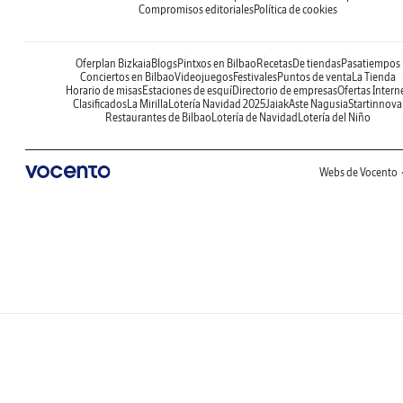
Compromisos editoriales
Política de cookies
Oferplan Bizkaia
Blogs
Pintxos en Bilbao
Recetas
De tiendas
Pasatiempos
Conciertos en Bilbao
Videojuegos
Festivales
Puntos de venta
La Tienda
Horario de misas
Estaciones de esquí
Directorio de empresas
Ofertas Intern
Clasificados
La Mirilla
Lotería Navidad 2025
Jaiak
Aste Nagusia
Startinnova
Restaurantes de Bilbao
Lotería de Navidad
Lotería del Niño
Webs de Vocento