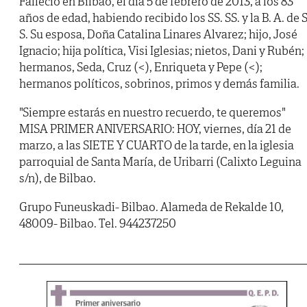
Falleció en Bilbao, el día 5 de febrero de 2013, a los 83
años de edad, habiendo recibido los SS. SS. y la B. A. de S
S. Su esposa, Doña Catalina Linares Alvarez; hijo, José
Ignacio; hija política, Visi Iglesias; nietos, Dani y Rubén;
hermanos, Seda, Cruz (<), Enriqueta y Pepe (<);
hermanos políticos, sobrinos, primos y demás familia.
"Siempre estarás en nuestro recuerdo, te queremos"
MISA PRIMER ANIVERSARIO: HOY, viernes, día 21 de
marzo, a las SIETE Y CUARTO de la tarde, en la iglesia
parroquial de Santa María, de Uribarri (Calixto Leguina
s/n), de Bilbao.
Grupo Funeuskadi- Bilbao. Alameda de Rekalde 10,
48009- Bilbao. Tel. 944237250