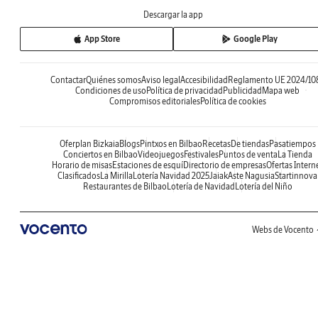
Descargar la app
App Store
Google Play
Contactar
Quiénes somos
Aviso legal
Accesibilidad
Reglamento UE 2024/10
Condiciones de uso
Política de privacidad
Publicidad
Mapa web
Compromisos editoriales
Política de cookies
Oferplan Bizkaia
Blogs
Pintxos en Bilbao
Recetas
De tiendas
Pasatiempos
Conciertos en Bilbao
Videojuegos
Festivales
Puntos de venta
La Tienda
Horario de misas
Estaciones de esquí
Directorio de empresas
Ofertas Intern
Clasificados
La Mirilla
Lotería Navidad 2025
Jaiak
Aste Nagusia
Startinnova
Restaurantes de Bilbao
Lotería de Navidad
Lotería del Niño
Webs de Vocento