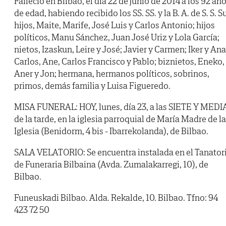
Falleció en Bilbao, el día 22 de junio de 2014 a los 92 añ
de edad, habiendo recibido los SS. SS. y la B. A. de S. S. S
hijos, Maite, Marife, José Luis y Carlos Antonio; hijos
políticos, Manu Sánchez, Juan José Uriz y Lola García;
nietos, Izaskun, Leire y José; Javier y Carmen; Iker y Ana
Carlos, Ane, Carlos Francisco y Pablo; biznietos, Eneko,
Aner y Jon; hermana, hermanos políticos, sobrinos,
primos, demás familia y Luisa Figueredo.
MISA FUNERAL: HOY, lunes, día 23, a las SIETE Y MEDI
de la tarde, en la iglesia parroquial de María Madre de la
Iglesia (Benidorm, 4 bis - Ibarrekolanda), de Bilbao.
SALA VELATORIO: Se encuentra instalada en el Tanator
de Funeraria Bilbaina (Avda. Zumalakarregi, 10), de
Bilbao.
Funeuskadi Bilbao. Alda. Rekalde, 10. Bilbao. Tfno: 94
423 72 50