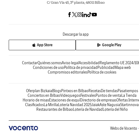
C/ Gran Vía 45, 3ª planta, 48011 Bilbao
Descargar la app
App Store
Google Play
Contactar
Quiénes somos
Aviso legal
Accesibilidad
Reglamento UE 2024/10
Condiciones de uso
Política de privacidad
Publicidad
Mapa web
Compromisos editoriales
Política de cookies
Oferplan Bizkaia
Blogs
Pintxos en Bilbao
Recetas
De tiendas
Pasatiempos
Conciertos en Bilbao
Videojuegos
Festivales
Puntos de venta
La Tienda
Horario de misas
Estaciones de esquí
Directorio de empresas
Ofertas Intern
Clasificados
La Mirilla
Lotería Navidad 2025
Jaiak
Aste Nagusia
Startinnova
Restaurantes de Bilbao
Lotería de Navidad
Lotería del Niño
Webs de Vocento